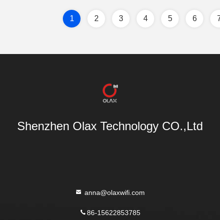
1
2
3
4
5
6
Shenzhen Olax Technology CO.,Ltd
anna@olaxwifi.com
86-15622853785