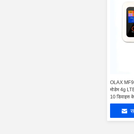
OLAX MF980
मोडेम 4g L
10 डिवाइस क
सर