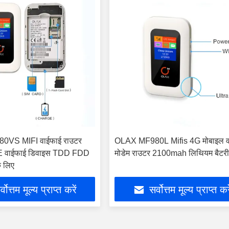
VS MIFI वाईफाई राउटर
OLAX MF980L Mifis 4G मोबाइल व
TE वाईफाई डिवाइस TDD FDD
मोडेम राउटर 2100mah लिथियम बैटर
े लिए
्वोत्तम मूल्य प्राप्त करें
सर्वोत्तम मूल्य प्राप्त कर