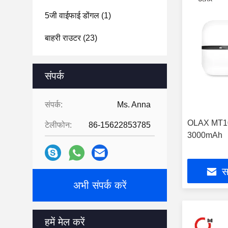
5जी वाईफाई डोंगल
(1)
बाहरी राउटर
(23)
संपर्क
संपर्क:
Ms. Anna
OLAX MT10 
टेलीफोन:
86-15622853785
3000mAh
सर
अभी संपर्क करें
हमें मेल करें