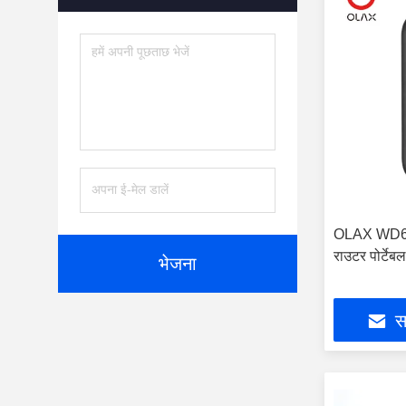
OLAX WD680
राउटर पोर्टे
भेजना
सर