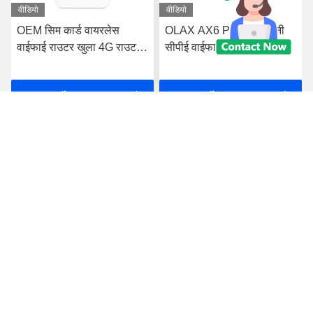
वीडियो
वीडियो
OEM सिम कार्ड वायरलेस
OLAX AX6 PRO 4G मिनी
वाईफाई राउटर खुला 4G राउटर
सीपीई वाईफाई राउटर
RJ45 पोर्ट OLAX AX6 PRO
4000mah बैटरी पावर मोडेम
TTL / IMEI
सर्वोत्तम मूल्य प्राप्त करें
सर्वोत्तम मूल्य प्राप्त करें
Shenzhen Olax Technology CO.,Ltd
anna@olaxwifi.com
86-15622853785
कमरा 6008, 6वीं मंजिल, जिनचेंग (बाओड) औद्योगिक क्षेत्र, लिक्सिन साउथ
रोड नंबर 2011, फुयोंग, बाओन, शेन्ज़ेन। ग्वांगडोंग, चीन