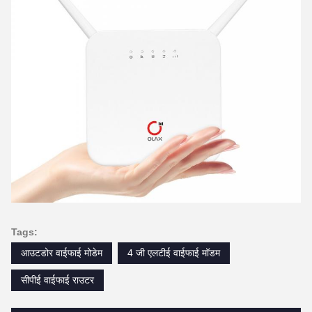
Tags:
आउटडोर वाईफाई मोडेम
4 जी एलटीई वाईफाई मॉडम
सीपीई वाईफाई राउटर