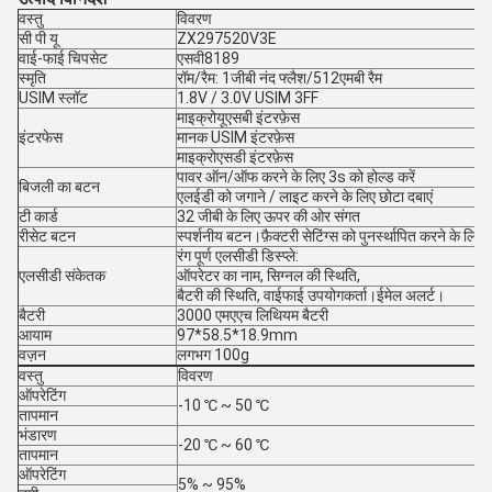
वस्तु
विवरण
सी पी यू
ZX297520V3E
वाई-फाई चिपसेट
एसवी8189
स्मृति
रॉम/रैम: 1जीबी नंद फ्लैश/512एमबी रैम
USIM स्लॉट
1.8V / 3.0V USIM 3FF
माइक्रोयूएसबी इंटरफ़ेस
इंटरफेस
मानक USIM इंटरफ़ेस
माइक्रोएसडी इंटरफ़ेस
पावर ऑन/ऑफ करने के लिए 3s को होल्ड करें
बिजली का बटन
एलईडी को जगाने / लाइट करने के लिए छोटा दबाएं
टी कार्ड
32 जीबी के लिए ऊपर की ओर संगत
रीसेट बटन
स्पर्शनीय बटन।फ़ैक्टरी सेटिंग्स को पुनर्स्थापित करने के लि
रंग पूर्ण एलसीडी डिस्प्ले:
एलसीडी संकेतक
ऑपरेटर का नाम, सिग्नल की स्थिति,
बैटरी की स्थिति, वाईफाई उपयोगकर्ता।ईमेल अलर्ट।
बैटरी
3000 एमएएच लिथियम बैटरी
आयाम
97*58.5*18.9mm
वज़न
लगभग 100g
वस्तु
विवरण
ऑपरेटिंग
-10 ℃ ~ 50 ℃
तापमान
भंडारण
-20 ℃ ~ 60 ℃
तापमान
ऑपरेटिंग
5% ~ 95%