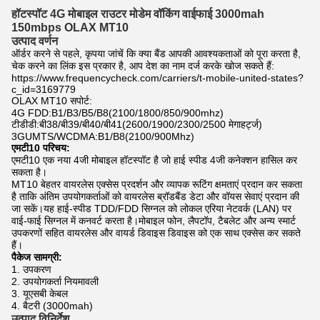
हॉटस्पॉट 4G मोबाइल राउटर मोडेम वॉकिंग वाईफाई 3000mah
150mbps OLAX MT10
उत्पाद वर्णन
ऑर्डर करने से पहले, कृपया जांचें कि क्या बैंड आपकी आवश्यकताओं को पूरा करता है,
चेक करने का लिंक इस प्रकार है, आप देश का नाम दर्ज करके खोज सकते हैं:
https://www.frequencycheck.com/carriers/t-mobile-united-states?
c_id=3169779
OLAX MT10 सपोर्ट:
4G FDD:B1/B3/B5/B8(2100/1800/850/900mhz)
टीडीडी:बी38/बी39/बी40/बी41(2600/1900/2300/2500 मेगाहर्ट्ज)
3GUMTS/WCDMA:B1/B8(2100/900Mhz)
एमटी10 परिचय:
एमटी10 एक नया 4जी मोबाइल हॉटस्पॉट है जो हाई स्पीड 4जी कनेक्शन हासिल कर
सकता है।
MT10 बेहतर वायरलेस एक्सेस प्रदर्शन और व्यापक रूटिंग क्षमताएं प्रदान कर सकता
है ताकि अंतिम उपयोगकर्ताओं को वायरलेस ब्रॉडबैंड डेटा और वॉयस सेवाएं प्रदान की
जा सकें।यह हाई-स्पीड TDD/FDD सिग्नल को लोकल एरिया नेटवर्क (LAN) पर
वाई-फाई सिग्नल में कनवर्ट करता है।मोबाइल फोन, लैपटॉप, टैबलेट और अन्य स्मार्ट
उपकरणों सहित वायरलेस और वायर्ड डिवाइस डिवाइस को एक साथ एक्सेस कर सकते
हैं।
पैकेज सामग्री:
1. उपकरण
2. उपयोगकर्ता नियमावली
3. यूएसबी केबल
4. बैटरी (3000mah)
उत्पाद विनिर्देश