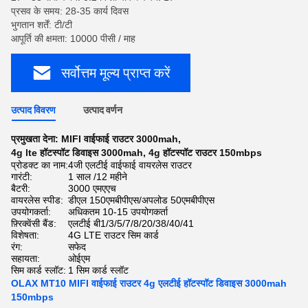
प्रसव के समय: 28-35 कार्य दिवस
भुगतान शर्तें: टी/टी
आपूर्ति की क्षमता: 10000 पीसी / माह
सर्वोत्तम मूल्य प्राप्त करें
उत्पाद विवरण
उत्पाद वर्णन
प्रमुखता देना:
MIFI वाईफाई राउटर 3000mah
,
4g lte हॉटस्पॉट डिवाइस 3000mah
,
4g हॉटस्पॉट राउटर 150mbps
प्रोडक्ट का नाम:
4जी एलटीई वाईफाई वायरलेस राउटर
गारंटी:
1 साल /12 महीने
बैटरी:
3000 एमएएच
वायरलेस स्पीड:
डीएल 150एमबीपीएस/अपलोड 50एमबीपीएस
उपयोगकर्ता:
अधिकतम 10-15 उपयोगकर्ता
फ़्रिक्वेंसी बैंड:
एलटीई बी1/3/5/7/8/20/38/40/41
विशेषता:
4G LTE राउटर सिम कार्ड
रंग:
सफेद
सहायता:
ओईएम
सिम कार्ड स्लॉट:
1 सिम कार्ड स्लॉट
OLAX MT10 MIFI वाईफाई राउटर 4g एलटीई हॉटस्पॉट डिवाइस 3000mah
150mbps