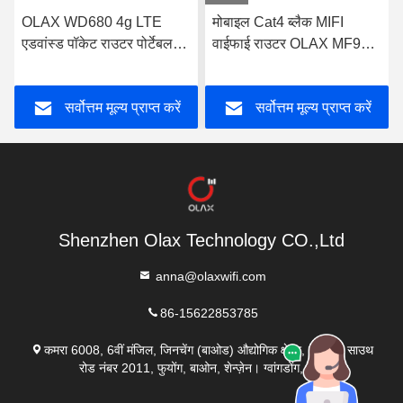
OLAX WD680 4g LTE
मोबाइल Cat4 ब्लैक MIFI
एडवांस्ड पॉकेट राउटर पोर्टेबल
वाईफाई राउटर OLAX MF982
मोबाइल वाईफाई मोडेम OEM
पोर्टेबल Mifi डिवाइस
सर्वोत्तम मूल्य प्राप्त करें
सर्वोत्तम मूल्य प्राप्त करें
Shenzhen Olax Technology CO.,Ltd
anna@olaxwifi.com
86-15622853785
कमरा 6008, 6वीं मंजिल, जिनचेंग (बाओड) औद्योगिक क्षेत्र, लिक्सिन साउथ
रोड नंबर 2011, फुयोंग, बाओन, शेन्ज़ेन। ग्वांगडोंग, चीन