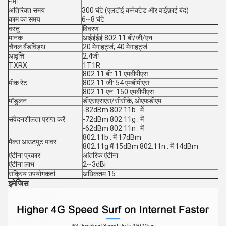
नमी
अतिरिक्त समय
300 घंटे (एलटीई कनेक्टेड और वाईफ़ाई बंद)
काम का समय
6~8 घंटे
वस्तु
विवरण
मानक
आईईईई 802.11 बी/जी/एन
चैनल बैंडविड्थ
20 मेगाहर्ट्ज, 40 मेगाहर्ट्ज
आवृत्ति
2.4जी
TXRX
1T1R
802.11 बी: 11 एमबीपीएस
पीक रेट
802.11 जी: 54 एमबीपीएस
802.11 एन: 150 एमबीपीएस
मॉडुलन
डीएसएसएस/सीसीके, ओएफडीएम
-82dBm 802.11b . में
संवेदनशीलता प्राप्त करें
-72dBm 802.11g . में
-62dBm 802.11n . में
802.11b . में 17dBm
मैक्स आउटपुट पावर
802.11g में 15dBm 802.11n . में 14dBm
एंटीना प्रकार
आंतरिक एंटीना
एंटीना लाभ
2~3dBi
सक्रिय उपयोगकर्ता
अधिकतम 15
इमेजिस