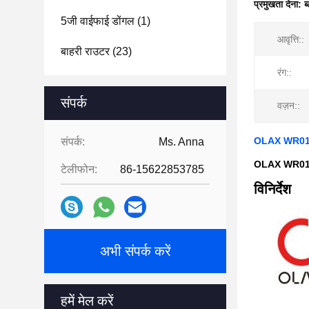
प्रमुखता देना:
ब
5जी वाईफाई डोंगल
(1)
आवृत्ति::
बाहरी राउटर
(23)
रंग::
संपर्क
वज़न::
OLAX WR01 4
संपर्क:
Ms. Anna
OLAX WR01 ब्ल
टेलीफोन:
86-15622853785
विनिर्देश
अभी संपर्क करें
हमें मेल करें