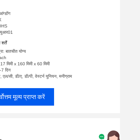
आंग्डोंग
X
ROHS
ल्यूआर01
र्तें
्रा: बातचीत योग्य
each
217 मिमी x 160 मिमी x 60 मिमी
-7 दिन
टी, एल/सी, डी/ए, डी/पी, वेस्टर्न यूनियन, मनीग्राम
्वोत्तम मूल्य प्राप्त करें