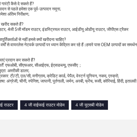
 गारंटी कैसे दे सकते हैं?
्पादन से पहले हमेशा एक पूर्व-उत्पादन नमूना;
हमेशा अंतिम निरीक्षण;
 खरीद सकते हैं?
उटर, 4जी 5जी मॉडम राउटर, इंडस्ट्रियल राउटर, आईडीयू ओडीयू राउटर, जीपीएस ट्रैकर
र्तिकर्ताओं से नहीं हमसे क्यों खरीदना चाहिए?
्षों से वायरलेस नेटवर्क उत्पादों पर ध्यान केंद्रित कर रहे हैं।हमारे पास OEM उत्पादों का समर्थन
ाएं प्रदान कर सकते हैं?
शर्तें: एफओबी, सीएफआर, सीआईएफ, ईएसडब्ल्यू, एफसीए；
मुद्रा: अमरीकी डालर;
्रकार: टी/टी, एल/सी, मनीग्राम, क्रेडिट कार्ड, पेपैल, वेस्टर्न यूनियन, नकद, एस्क्रो;
षा: अंग्रेजी, चीनी, स्पेनिश, जापानी, पुर्तगाली, जर्मन, अरबी, फ्रेंच, रूसी, कोरियाई, हिंदी, इतालवी
फाई राउटर
4 जी वाईफाई राउटर मोडेम
4 जी यूएसबी मोडेम