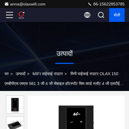
anna@olaxwifi.com
86-15622853785
बोली
उत्पादों
घर
>
उत्पादों
>
MIFI वाईफाई राउटर
>
मिनी वाईफाई राउटर OLAX 150
एमबीपीएस एमएफ 981 3 जी 4 जी मोबाइल हॉटस्पॉट सिम कार्ड स्लॉट 4 जी एलटीई
मिफिस राउटर वाईफाई राउटर का उपयोग करें