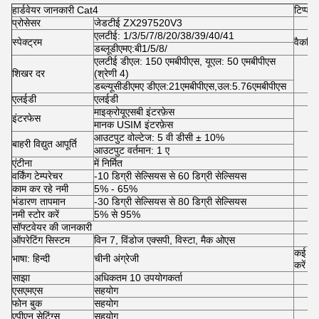
हार्डवेयर जानकारी Cat4
टिप्पणि
प्रोसेसर
जेडटीई ZX297520V3
एलटीई: 1/3/5/7/8/20/38/39/40/41
स्पेक्ट्रम
वैकल्प
डब्लूडीएमए:बी1/5/8/
एलटीई डीएल: 150 एमबीपीएस, यूएल: 50 एमबीपीएस
शिखर दर
(श्रेणी 4)
डब्ल्यूसीडीएमए डीएल:21एमबीपीएस,उल:5.76एमबीपीएस
एलईडी
एलईडी
माइक्रोयूएसबी इंटरफ़ेस
इंटरफेस
मानक USIM इंटरफ़ेस
आउटपुट वोल्टेज: 5 वी डीसी ± 10%
बाहरी विद्युत आपूर्ति
आउटपुट वर्तमान: 1 ए
एंटीना
में निर्मित
वर्किंग टेम्परेचर
-10 डिग्री सेल्सियस से 60 डिग्री सेल्सियस
काम कर रहे नमी
5% - 65%
भंडारण तापमान
-30 डिग्री सेल्सियस से 80 डिग्री सेल्सियस
नमी स्टोर करें
5% से 95%
सॉफ्टवेयर की जानकारी
ऑपरेटिंग सिस्टम
विन 7, विंडोज एक्सपी, विस्टा, मैक ओएस
कई भाष
भाषा: हिन्दी
चीनी अंग्रेजी
करें
साझा
अधिकतम 10 उपयोगकर्ता
एसएमएस
सहयोग
फोन बुक
सहयोग
एपीएन सेटिंग्स
सहयोग