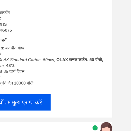
आंग्डोंग
X
ROHS
मएफ6875
र्तें
्रा: बातचीत योग्य
य
LAX Standard Carton :50pcs;
OLAX मानक कार्टन: 50 पीसी;
cm;
48*2
8-35 कार्य दिवस
ी
ा: प्रति दिन 10000 पीसी
्वोत्तम मूल्य प्राप्त करें