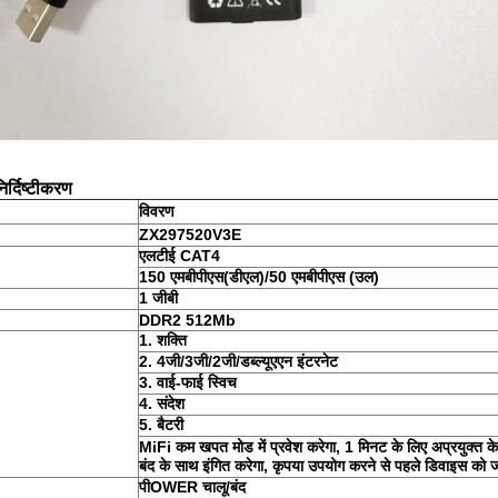
्दिष्टीकरण
विवरण
ZX297520V3E
एलटीई CAT4
150 एमबीपीएस
(
डीएल)/50 एमबीपीएस (उल)
1 जीबी
DDR2 512Mb
1.
शक्ति
2.
4जी/3जी/2जी/डब्ल्यूएएन इंटरनेट
3.
वाई-फाई स्विच
4.
संदेश
5.
बैटरी
MiFi कम खपत मोड में प्रवेश करेगा, 1 मिनट के लिए अप्रयुक्त क
बंद के साथ इंगित करेगा, कृपया उपयोग करने से पहले डिवाइस को जग
पी
OWER चालू/बंद