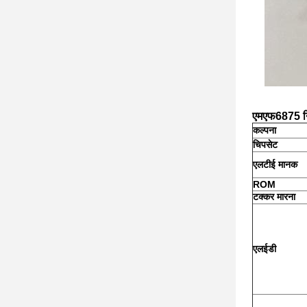
एमएफ6875 निर
कल्पना
चिपसेट
एलटीई मानक
ROM
टक्कर मारना
एलईडी