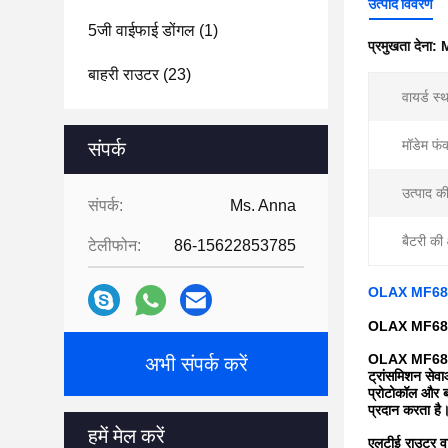
उत्पाद विवरण
5जी वाईफाई डोंगल
(1)
प्रमुखता देना:
M
बाहरी राउटर
(23)
वायर्ड स्
मॉडेम फं
संपर्क
उत्पाद की
संपर्क:
Ms. Anna
बैटरी की 
टेलीफोन:
86-15622853785
OLAX MF6875 प
OLAX MF6875 प
OLAX MF6875 4G
अभी संपर्क करें
ट्रांसमिशन सेवा
प्रोटोकॉल और ब
प्रदान करता है
हमें मेल करें
एलटीई राउटर वार