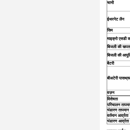
चाभी
ईथरनेट लैन
सिम
माइक्रो एसडी का
बिजली की खपत
बिजली की आपूर्त
बैटरी
बी
अटेरी पासथ्रू
वज़न
विशेषता
परिचालन तापमा
भंडारण तापमान
वर्तमान आर्द्रता
भंडारण आर्द्रता