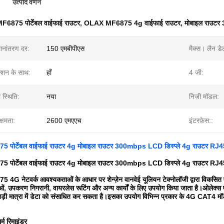
उत्पाद वर्णन
F6875 पोर्टेबल वाईफाई राउटर
,
OLAX MF6875 4g वाईफाई राउटर
,
मोबाइल राउट
थानांतरण दर:
150 एमबीपीएस
मैक्स। लैन डे
क्शन के साथ:
हाँ
4 जी:
 स्थिति:
नया
निजी मॉडल:
क्षमता:
2600 एमएएच
इंटरफ़ेस::
ोर्टेबल वाईफाई राउटर 4g मोबाइल राउटर 300mbps LCD डिस्प्ले 4g राउटर RJ45 प
ोर्टेबल वाईफाई राउटर 4g मोबाइल राउटर 300mbps LCD डिस्प्ले 4g राउटर RJ45 प
 नेटवर्क आवश्यकताओं के आधार पर शेन्ज़ेन वानवेई यूलियन टेक्नोलॉजी द्वारा विकसित एक 
ओं, उपकरण निगरानी, ​​​​वायरलेस रूटिंग और अन्य कार्यों के लिए उपयोग किया जाता है।ओलेक
ड़ी मात्रा में डेटा को संसाधित कर सकता है।इसका उपयोग विभिन्न प्रकार के 4G CAT4 म
।
्म रिमाइंडर