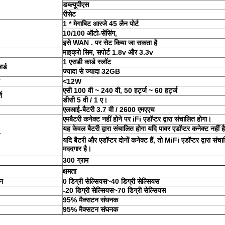
डब्ल्यूपीएस
रीसेट
1 * मेगाबिट आरजे 45 लैन पोर्ट
10/100 ऑटो-सेंसिंग,
इसे WAN . पर सेट किया जा सकता है
माइक्रो सिम, सपोर्ट 1.8v और 3.3v
1
एसडी कार्ड स्लॉट
र्ड
ज्यादा से ज्यादा
32GB
<12W
एसी 100 वी ~ 240 वी, 50 हर्ट्ज ~ 60 हर्ट्ज
ि
डीसी 5 वी / 1 ए।
एलआई-बैटरी 3.7 वी / 2600 एमएएच
एम
बैटरी कनेक्ट नहीं होने पर iFi एडॉप्टर द्वारा संचालित होगा।
यह केवल बैटरी द्वारा संचालित होगा यदि पावर एडॉप्टर कनेक्ट नहीं ह
यदि बैटरी और एडॉप्टर दोनों कनेक्ट हैं, तो MiFi एडॉप्टर द्वारा संच
मददगार है।
300 ग्राम
क्षमता
न
0 डिग्री सेल्सियस
~
40 डिग्री सेल्सियस
-20 डिग्री सेल्सियस
~
70 डिग्री सेल्सियस
95% मैक्स
टन संघनक
95% मैक्स
टन संघनक