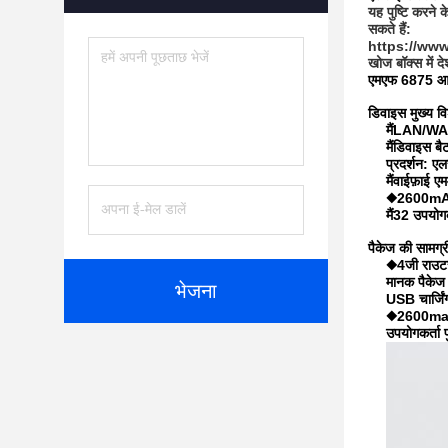
यह पुष्टि करने क
सकते हैं:
https://www.फ्
खोज बॉक्स में द
एमएफ 6875 आवृत्
डिवाइस मुख्य वि
मैं
LAN/WAN 
मैं
डिवाइस बैट
प्रदर्शन: ए
मैं
वाईफ़ाई 
◆2600mAh 
मैं
32 उपयोगक
पैकेज की सामग्र
◆4जी राउट
मानक पैकेज 
भेजना
USB चार्जिं
◆2600mah
उपयोगकर्ता प