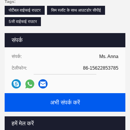
Tags:
पोर्टेबल वाईफाई राउटर
सिम स्लॉट के साथ आउटडोर सीपीई
5जी वाईफाई राउटर
संपर्क
संपर्क:
Ms. Anna
टेलीफोन:
86-15622853785
अभी संपर्क करें
हमें मेल करें