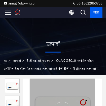
anna@olaxwifi.com
86-15622853785
बोली
उत्पादों
घर
>
उत्पादों
>
5जी वाईफाई राउटर
>
OLAX G5010 संशोधित मॉडेम
असीमित डेटा हॉटस्पॉट वायरलेस रूटर वाईफाई 4जी 5जी सभी ऑपरेटर रूटर वाईफाई
सिम कार्ड एलटीई सीपीई