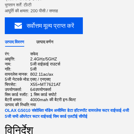
भुगतान शर्तें: टी/टी
आपूर्ति की क्षमता: 200 पीसी / सप्ताह
सर्वोत्तम मूल्य प्राप्त करें
उत्पाद विवरण
उत्पाद वर्णन
रंग:
सफेद
आवृत्ति:
2.4GHz/5GHZ
नाम:
5जी वाईफ़ाई राउटर्स
गति:
5जी
वायरलेस मानक:
802.11ac/ax
5जी नेटवर्क मोड:
एसए / एनएसए
चिपसेट:
X55+MT7621AT
उपयोगकर्ता:
64उपयोगकर्ता
सिम कार्ड स्लॉट:
1 सिम कार्ड सपोर्ट
बैटरी क्षमता:
4000mah की बैटरी इन-बिल्ट
उत्पाद की स्थिति:
नया
OLAX G5010 संशोधित मॉडेम असीमित डेटा हॉटस्पॉट वायरलेस रूटर वाईफाई 4जी
5जी सभी ऑपरेटर रूटर वाईफाई सिम कार्ड एलटीई सीपीई
विनिर्देश