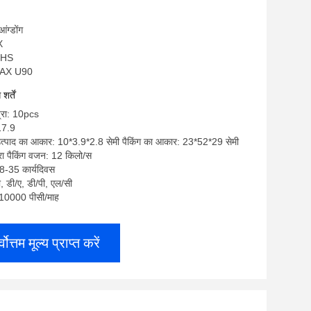
ाई डोंगल मॉडेम
आंग्डोंग
X
OHS
OLAX U90
र्तें
त्रा: 10pcs
17.9
 उत्पाद का आकार: 10*3.9*2.8 सेमी पैकिंग का आकार: 23*52*29 सेमी
ा पैकिंग वजन: 12 किलो/स
8-35 कार्यदिवस
टी, डी/ए, डी/पी, एल/सी
ा: 10000 पीसी/माह
्वोत्तम मूल्य प्राप्त करें