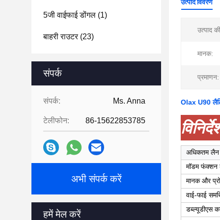
उत्पाद विवरण
5जी वाईफाई डोंगल
(1)
उत्पाद की
बाहरी राउटर
(23)
मानक:
संपर्क
प्रमाणन:
संपर्क:
Ms. Anna
Olax U90 लैटि
टेलीफोन:
86-15622853785
विनिर्दे
अधिकतम लैन 
मॉडम फंक्शन 
अभी संपर्क करें
मानक और प्र
वाई-फाई समर्थ
डब्ल्यूडीएस क
हमें मेल करें