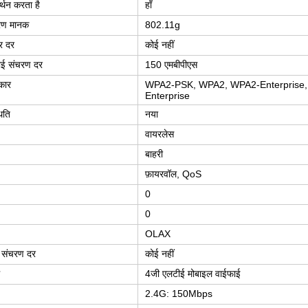
थन करता है
हाँ
रण मानक
802.11g
फर दर
कोई नहीं
ई संचरण दर
150 एमबीपीएस
रकार
WPA2-PSK, WPA2, WPA2-Enterprise
Enterprise
थिति
नया
वायरलेस
बाहरी
फ़ायरवॉल, QoS
0
0
OLAX
 संचरण दर
कोई नहीं
4जी एलटीई मोबाइल वाईफाई
2.4G: 150Mbps