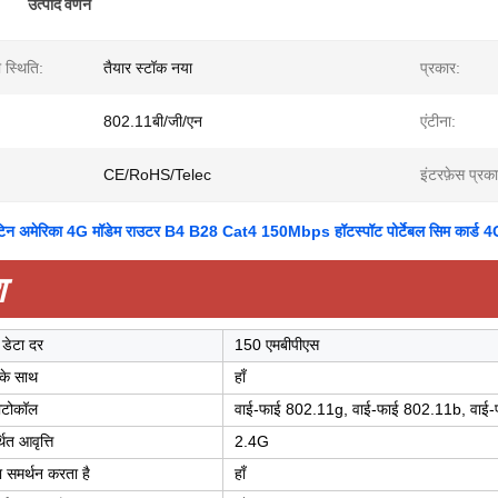
उत्पाद वर्णन
 स्थिति:
तैयार स्टॉक नया
प्रकार:
802.11बी/जी/एन
एंटीना:
CE/RoHS/Telec
इंटरफ़ेस प्रका
न अमेरिका 4G मॉडेम राउटर B4 B28 Cat4 150Mbps हॉटस्पॉट पोर्टेबल सिम कार्ड 4
श
डेटा दर
150 एमबीपीएस
के साथ
हाँ
ोटोकॉल
वाई-फाई 802.11g, वाई-फाई 802.11b, वाई
ित आवृत्ति
2.4G
ा समर्थन करता है
हाँ