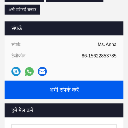
5जी वाईफाई राउटर
संपर्क
संपर्क:
Ms. Anna
टेलीफोन:
86-15622853785
अभी संपर्क करें
हमें मेल करें