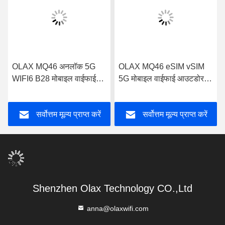
OLAX MQ46 अनलॉक 5G
OLAX MQ46 eSIM vSIM
WIFI6 B28 मोबाइल वाईफाई
5G मोबाइल वाईफाई आउटडोर
बायपास नेटवर्किंग राउटर पोर्टेबल
राउटर को बायपास करें पोर्टेबल
5G LTE वायरलेस हॉटस्पॉट
एमआईएफआई 5 जी एलटीई
सर्वोत्तम मूल्य प्राप्त करें
सर्वोत्तम मूल्य प्राप्त करें
पॉकेट वाईफाई राउटर
वायरलेस हॉटस्पॉट पॉकेट वाईफाई
राउटर
Shenzhen Olax Technology CO.,Ltd
anna@olaxwifi.com