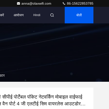
anna@olaxwifi.com
86-15622853785
करें
आयोजन
बोली
Hindi
ाउटर
 सीपीई पोर्टेबल पॉकेट नेटवर्किंग मोबाइल वाईफाई
ैन वैन पोर्ट 4 जी एलटीई सिम वायरलेस आउटडोर