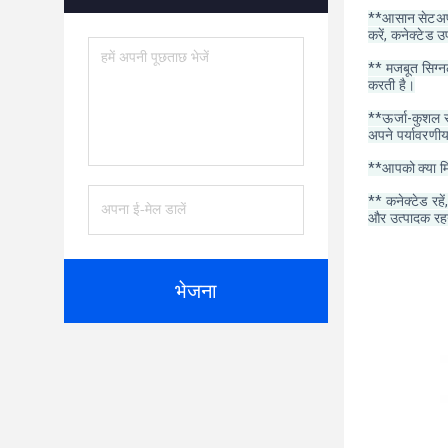
**आसान सेटअप औ
करें, कनेक्टेड 
** मजबूत सिग्नल
करती है।
**ऊर्जा-कुशल स
अपने पर्यावरणीय
**आपको क्या मिल
** कनेक्टेड रह
और उत्पादक रहने
भेजना