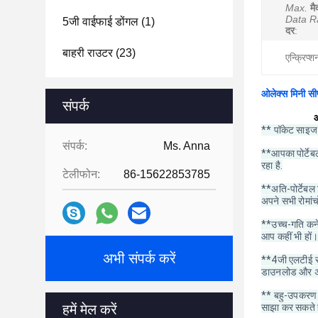
Max.
मै
Data R
5जी वाईफाई डोंगल
(1)
दर
:
बाहरी राउटर
(23)
एन्क्रिप्
ओलेक्स मिनी सी
संपर्क
ओ
** पॉकेट साइज
संपर्क:
Ms. Anna
**आपका पोर्टेब
रहा है.
टेलीफोन:
86-15622853785
**अति-पोर्टेबल
अपने सभी रोमांच
**उच्च-गति कने
आप कहीं भी हों।
अभी संपर्क करें
**4जी एलटीई सम
डाउनलोड और अप
** बहु-उपकरण स
हमें मेल करें
साझा कर सकते ह