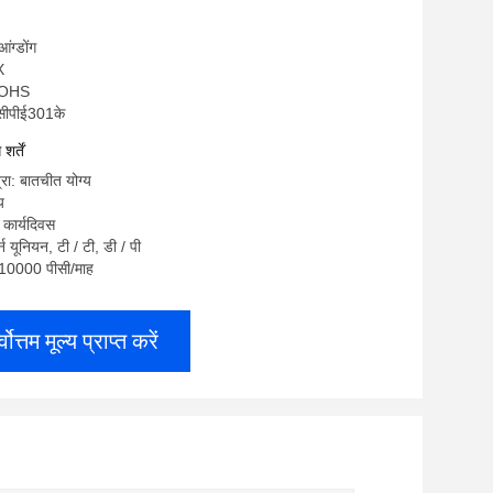
आंग्डोंग
X
ROHS
-सीपीई301के
र्तें
्रा: बातचीत योग्य
य
 कार्यदिवस
टर्न यूनियन, टी / टी, डी / पी
ा: 10000 पीसी/माह
्वोत्तम मूल्य प्राप्त करें