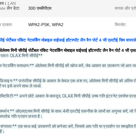
क्स।
LAN
ate
लैन डेटा
300 एमबीपीएस
मानक और प्र
शन प्रकार:
WPA2-PSK, WPA2
चिपसेट:
पीई पोर्टेबल पॉकेट नेटवर्किंग मोबाइल वाईफाई हॉटस्पॉट लैन वैन पोर्ट 4 जी एलटीई सिम वा
लेक्स मिनी सीपीई पोर्टेबल पॉकेट नेटवर्किंग मोबाइल वाईफाई हॉटस्पॉट लैन वैन पोर्ट 4 जी
 पावरः OLAX मिनी सीपीई**
ल नेटवर्किंग समाधानः** ओलेक्स मिनी सीपीई की खोज करें, जेब आकार का उपकरण जो आप जहां 
 डिजाइनः** पारंपरिक सीपीई के आकार के केवल एक अंश पर, ओलेक्स मिनी सीपीई को अंतिम पोर्
ों पर इसे अपने साथ ले जाओ.
क्टिविटीः** अपने छोटे आकार के बावजूद, OLAX मिनी सीपीई उच्च गति इंटरनेट एक्सेस प्रदान
र्थन:** ओएलएएक्स मिनी सीपीई के साथ 4जी एलटीई तकनीक के लाभों का अनुभव करें, जो निर्बा
लोड गति प्रदान करता है।
ंगतताः** एक साथ कई उपकरणों को कनेक्ट करें, जिससे आप गति या प्रदर्शन पर समझौता किए ब
ैं।