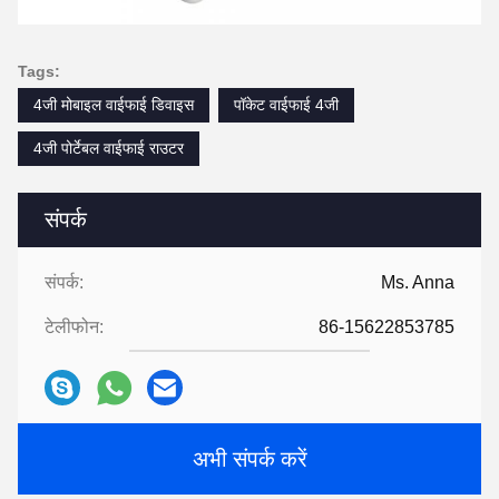
Tags:
4जी मोबाइल वाईफाई डिवाइस
पॉकेट वाईफाई 4जी
4जी पोर्टेबल वाईफाई राउटर
संपर्क
संपर्क:
Ms. Anna
टेलीफोन:
86-15622853785
अभी संपर्क करें