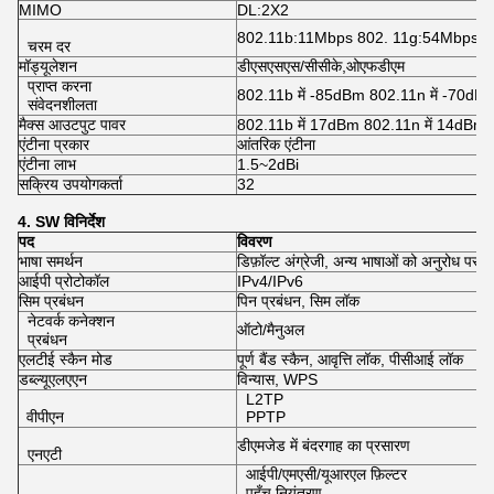
MIMO
DL:2X2
802.11b:11Mbps 802. 11g:54Mbps 8
चरम दर
मॉड्यूलेशन
डीएसएसएस/सीसीके,ओएफडीएम
प्राप्त करना
802.11b में -85dBm 802.11n में -70dB
संवेदनशीलता
मैक्स आउटपुट पावर
802.11b में 17dBm 802.11n में 14dBm 
एंटीना प्रकार
आंतरिक एंटीना
एंटीना लाभ
1.5~2dBi
सक्रिय उपयोगकर्ता
32
4. SW
विनिर्देश
पद
विवरण
भाषा समर्थन
डिफ़ॉल्ट अंग्रेजी, अन्य भाषाओं को अनुरोध पर
आईपी प्रोटोकॉल
IPv4/IPv6
सिम प्रबंधन
पिन प्रबंधन, सिम लॉक
नेटवर्क कनेक्शन
ऑटो/मैनुअल
प्रबंधन
एलटीई स्कैन मोड
पूर्ण बैंड स्कैन, आवृत्ति लॉक, पीसीआई लॉक
डब्ल्यूएलएएन
विन्यास, WPS
L2TP
वीपीएन
PPTP
डीएमजेड में बंदरगाह का प्रसारण
एनएटी
आईपी/एमएसी/यूआरएल फ़िल्टर
पहुँच नियंत्रण