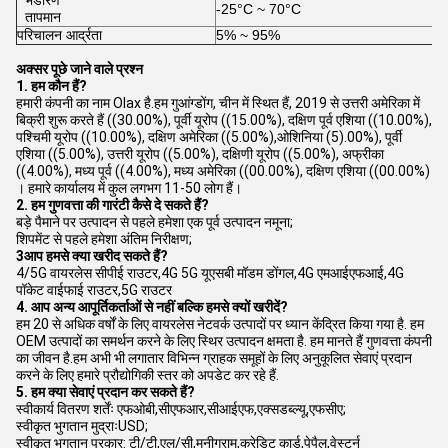
भंडारण
-25°C ~ 70°C
तापमान
परिचालन आर्द्रता
5% ~ 95%
अक्सर पूछे जाने वाले प्रश्न
1. हम कौन हैं?
हमारी कंपनी का नाम Olax है.हम गुआंग्डोंग, चीन में स्थित हैं, 2019 से उत्तरी अमेरिका में
बिक्री शुरू करते हैं ((30.00%), पूर्वी यूरोप ((15.00%), दक्षिण पूर्व एशिया ((10.00%),
पश्चिमी यूरोप ((10.00%), दक्षिण अमेरिका ((5.00%),ओशिनिया (5).00%), पूर्वी
एशिया ((5.00%), उत्तरी यूरोप ((5.00%), दक्षिणी यूरोप ((5.00%), अफ्रीका
((4.00%), मध्य पूर्व ((4.00%), मध्य अमेरिका ((00.00%), दक्षिण एशिया ((00.00%)
। हमारे कार्यालय में कुल लगभग 11-50 लोग हैं।
2. हम गुणवत्ता की गारंटी कैसे दे सकते हैं?
बड़े पैमाने पर उत्पादन से पहले हमेशा एक पूर्व उत्पादन नमूना;
शिपमेंट से पहले हमेशा अंतिम निरीक्षण;
3आप हमसे क्या खरीद सकते हैं?
4/5G वायरलेस सीपीई राउटर,4G 5G यूएसबी मॉडम डोंगल,4G एमआईएफआई,4G
पॉकेट वाईफाई राउटर,5G राउटर
4. आप अन्य आपूर्तिकर्ताओं से नहीं बल्कि हमसे क्यों खरीदें?
हम 20 से अधिक वर्षों के लिए वायरलेस नेटवर्क उत्पादों पर ध्यान केंद्रित किया गया है. हम
OEM उत्पादों का समर्थन करने के लिए स्थिर उत्पादन क्षमता है. हम मानते हैं गुणवत्ता कंपनी
का जीवन है.हम अभी भी लगातार विभिन्न ग्राहक समूहों के लिए अनुकूलित सेवाएं प्रदान
करने के लिए हमारे प्रौद्योगिकी स्तर को अपडेट कर रहे हैं.
5. हम क्या सेवाएं प्रदान कर सकते हैं?
स्वीकार्य वितरण शर्तेंः एफओबी,सीएफआर,सीआईएफ,एक्सडब्ल्यू,एफसीए;
स्वीकृत भुगतान मुद्राःUSD;
स्वीकृत भुगतान प्रकार: टी/टी,एल/सी,मनीग्राम,क्रेडिट कार्ड,पेपैल,वेस्टर्न