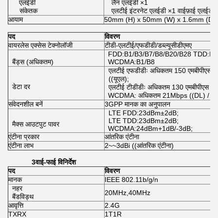
एलईडी
लैन एलईडी ×1
संकेतक
एलटीई इंटरनेट एलईडी ×1 वाईफ़ाई एलईडी
आयाम
50mm (H) x 50mm (W) x 1.6mm (D)
पद
विवरण
वायरलेस एक्सेस टेक्नोलॉजी
टीडी-एलटीई/एफडीडी/डब्ल्यूसीडीएमए
FDD:B1/B3/B7/B8/B20/B28 TDD:B3
बैंड्स (अधिकतम)
WCDMA:B1/B8
एलटीई एफडीडीः अधिकतम 150 एमबीपीएस ((
((यूएल);
डेटा दर
एलटीई टीडीडीः अधिकतम 130 एमबीपीएस ((डी
WCDMA: अधिकतम 21Mbps ((DL) / अध
संवेदनशील बनें
3GPP मानक का अनुपालन
LTE FDD:23dBm±2dB;
LTE TDD:23dBm±2dB;
मैक्स आउटपुट पावर
WCDMA:24dBm+1dB/-3dB;
एंटीना प्रकार
आंतरिक एंटीना
एंटीना लाभ
2~~3dBi ((आंतरिक एंटीना)
3वाई-फाई
विनिर्देश
पद
विवरण
मानक
IEEE 802.11b/g/n
नहर
20MHz,40MHz
बैंडविड्थ
आवृत्ति
2.4G
TXRX
1T1R