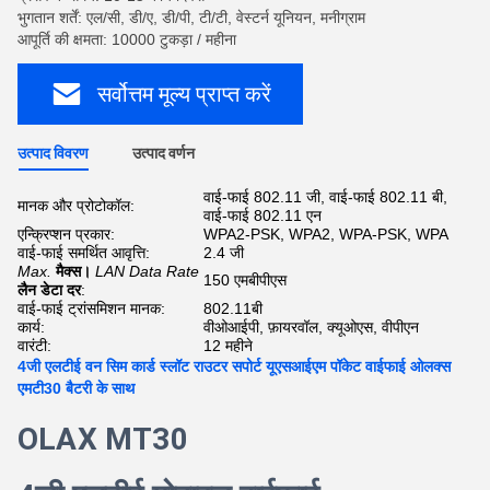
भुगतान शर्तें: एल/सी, डी/ए, डी/पी, टी/टी, वेस्टर्न यूनियन, मनीग्राम
आपूर्ति की क्षमता: 10000 टुकड़ा / महीना
सर्वोत्तम मूल्य प्राप्त करें
उत्पाद विवरण
उत्पाद वर्णन
वाई-फाई 802.11 जी, वाई-फाई 802.11 बी,
मानक और प्रोटोकॉल:
वाई-फाई 802.11 एन
एन्क्रिप्शन प्रकार:
WPA2-PSK, WPA2, WPA-PSK, WPA
वाई-फाई समर्थित आवृत्ति:
2.4 जी
Max.
मैक्स।
LAN Data Rate
150 एमबीपीएस
लैन डेटा दर
:
वाई-फाई ट्रांसमिशन मानक:
802.11बी
कार्य:
वीओआईपी, फ़ायरवॉल, क्यूओएस, वीपीएन
वारंटी:
12 महीने
4जी एलटीई वन सिम कार्ड स्लॉट राउटर सपोर्ट यूएसआईएम पॉकेट वाईफाई ओलक्स
एमटी30 बैटरी के साथ
OLAX MT30