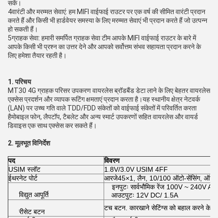
सकें।
4वारंटी और मरम्मत सेवाएं: हम MIFI वाईफाई राउटर पर एक वर्ष की सीमित वारंटी प्रदान
करते हैं और किसी भी हार्डवेयर समस्या के लिए मरम्मत सेवाएं भी प्रदान करते हैं जो उत्पन्न
हो सकती हैं।
5ग्राहक सेवा: हमारी समर्पित ग्राहक सेवा टीम आपके MIFI वाईफाई राउटर के बारे में
आपके किसी भी प्रश्न का उत्तर देने और आपको सर्वोत्तम संभव सहायता प्रदान करने के
लिए हमेशा तैयार रहती है।
1.
परिचय
MT30 4G ग्राहक परिसर उपकरण वायरलेस ब्रॉडबैंड डेटा लाने के लिए बेहतर वायरलेस
एक्सेस प्रदर्शन और व्यापक रूटिंग क्षमताएं प्रदान करता है।यह स्थानीय क्षेत्र नेटवर्क
(LAN) पर उच्च गति वाले TDD/FDD संकेतों को वाईफाई संकेतों में परिवर्तित करता
हैमोबाइल फोन, लैपटॉप, टैबलेट और अन्य स्मार्ट उपकरणों सहित वायरलेस और वायर्ड
डिवाइस एक साथ एक्सेस कर सकते हैं।
2.
मूलभूत
विनिर्देश
पद
विवरण
USIM स्लॉट
1.8V/3.0V USIM 4FF
ईथरनेट पोर्ट
आरजे45×1, लैन, 10/100 ऑटो-सेंसिंग, ऑटो-
इनपुटः सार्वभौमिक रेंज 100V ~ 240V AC
विद्युत आपूर्ति
आउटपुटः 12V DC/ 1.5A
टच बटन. कारखाने सेटिंग्स को बहाल करने के ल
रीसेट बटन