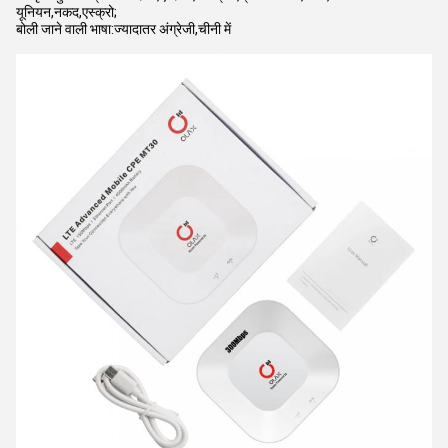
यूनियन,नकद,एस्क्रो;
बोली जाने वाली भाषा:ज्यादातर अंग्रेजी,चीनी में