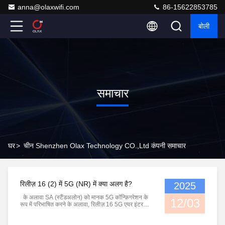
anna@olaxwifi.com
86-15622853785
बोली
समाचार
घर
>
चीन Shenzhen Olax Technology CO.,Ltd कंपनी समाचार
रिलीज़ 16 (2) में 5G (NR) में क्या अलग है?
2025
के अलावा SA (स्टैंडअलोन) को मानक 5G कॉन्फ़िगरेशन के
12/03
रूप में परिभाषित करने के अलावा, रिलीज़ 16 5G एयर इंटरफ़ेस
में कई सुधारों का समर्थन करने के लिए कई सुविधाओं को बढ़ाता
है, जिसमें मिलीमीटर वेव (mmW) बैंड में बिना लाइसेंस वाला