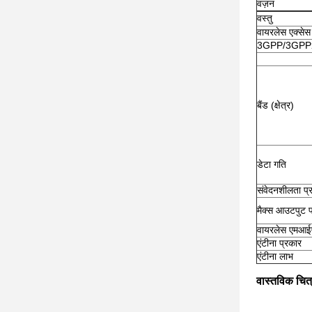
वज़न
वस्तु
वायरलेस एक्सेस
3GPP/3GPP2 
बैंड (क्षेत्र)
डेटा गति
संवेदनशीलता प्रा
मैक्स आउटपुट 
वायरलेस एमआ
एंटीना प्रकार
एंटीना लाभ
वास्तविक चित्