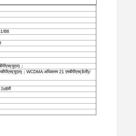
B1/B8
8
बीपीएस
(
यूएल
)；
एमबीपीएस
(
यूएल
)；
WCDMA
:
अधिकतम 21 एमबीपीएस
(
डेली
)
/
 2dB
मैं