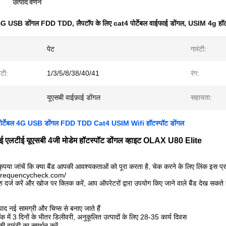
उत्पाद वर्णन
4G USB डोंगल FDD TDD
,
लैपटॉप के लिए cat4 पोर्टेबल वाईफाई डोंगल
,
USIM 4g हॉटस
पेट
गारंटी:
्टी:
1/3/5/8/38/40/41
रंग:
यूएसबी वाईफ़ाई डोंगल
सहायता:
 पोर्टेबल 4G USB डोंगल FDD TDD Cat4 USIM Wifi हॉटस्पॉट डोंगल
फाई एलटीई यूएसबी 4जी मोडेम हॉटस्पॉट डोंगल व्हाइट OLAX U80 Elite
ृपया जांचें कि क्या बैंड आपकी आवश्यकताओं को पूरा करता है, चेक करने के लिए लिंक इस प्
.frequencycheck.com/
ेश दर्ज करें और खोज पर क्लिक करें, आप ऑपरेटरों द्वारा उपयोग किए जाने वाले बैंड देख सकते ह
पाद नई सामग्री और चिप्स से बनाए जाते हैं
ॉक में 3 दिनों के भीतर डिलीवरी, अनुकूलित उत्पादों के लिए 28-35 कार्य दिवस
 वारंटी का समर्थन करें