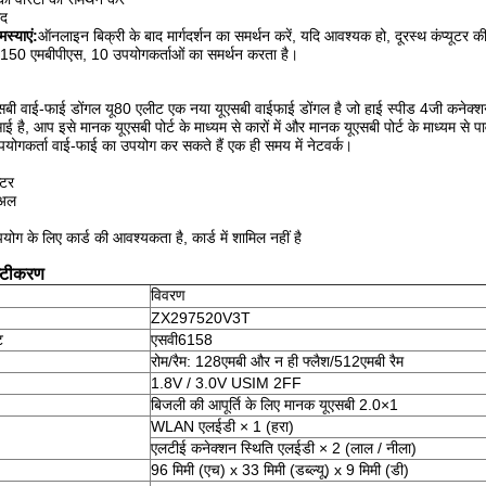
ेद
मस्याएं:
ऑनलाइन बिक्री के बाद मार्गदर्शन का समर्थन करें, यदि आवश्यक हो, दूरस्थ कंप्यूटर क
 150 एमबीपीएस, 10 उपयोगकर्ताओं का समर्थन करता है।
बी वाई-फाई डोंगल यू80 एलीट एक नया यूएसबी वाईफाई डोंगल है जो हाई स्पीड 4जी कनेक
 है, आप इसे मानक यूएसबी पोर्ट के माध्यम से कारों में और मानक यूएसबी पोर्ट के माध्यम स
गकर्ता वाई-फाई का उपयोग कर सकते हैं एक ही समय में नेटवर्क।
्टर
ुअल
योग के लिए कार्ड की आवश्यकता है, कार्ड में शामिल नहीं है
िष्टीकरण
विवरण
ZX297520V3T
ट
एसवी6158
रोम/रैम: 128एमबी और न ही फ्लैश/512एमबी रैम
1.8V / 3.0V USIM 2FF
बिजली की आपूर्ति के लिए मानक यूएसबी 2.0×1
WLAN एलईडी × 1 (हरा)
एलटीई कनेक्शन स्थिति एलईडी × 2 (लाल / नीला)
96 मिमी (एच) x 33 मिमी (डब्ल्यू) x 9 मिमी (डी)