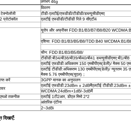
लगभग 46g
विवरण
 टेक्नोलॉजी
टीडी-एलटीई/एफडीडी/टीडीडी/डब्ल्यूसीडीएमए
प्रोटोकॉल
एलटीई एफडीडी/टीडीडी रिले 9 सीएटी4
यूरोप और अफ्रीका FDD:B1/B3/B7/B8/B20 WCDMA:
एशिया: FDD:B1/B3/B5/B8/TDD:B40 WCDMA:B1/B
चीन: FDD:B1/B3/B5/B8/
टीडीडी:बी34/बी38/बी39/बी40/बी41 डब्ल्यूसीडीएमए:बी1/बी8
एलटीई एफडीडी
:
अधिकतम 150 एमबीपीएस
(
डेली
)
/ मैक्स
50 एम
एलटीई टीडीडी
:
अधिकतम 130 एमबीपीएस
(
डेली
)
/ न्यूनतम 35 
मैक्स
5.76 एमबीपीएस
(
यूएल
)；
प्त करें
3GPP मानक का अनुपालन
एलटीई एफडीडी
:
23dBm ± 2dB
मैं
एलटीई टीडीडी
:
23dBm ±
पावर
WCDMA
:
24dBm+1dB/-3dB
मैं
ईएमओ तकनीक
एलटीई 1टी2आर, डीएल मिमो 2*2
आंतरिक एंटीना
2~3dBi
र दिखाएँ: