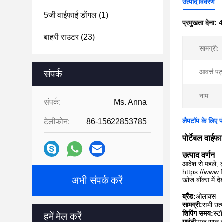
उत्पाद विवरण
5जी वाईफाई डोंगल
(1)
प्रमुखता देना:
बाहरी राउटर
(23)
सामग्री:
आवर्त्त पट
संपर्क
नाम:
संपर्क:
Ms. Anna
लैपटॉप के लिए
टेलीफोन:
86-15622853785
पोर्टेबल वाई
उत्पाद वर्णन
आदेश से पहले, क
https://www
अभी संपर्क करें
खोज बॉक्स में द
ब्रैंड:
ओलाक्स
सामग्री:
सभी उत्
शिपिंग समय:
स्ट
हमें मेल करें
गारंटी:
एक साल की