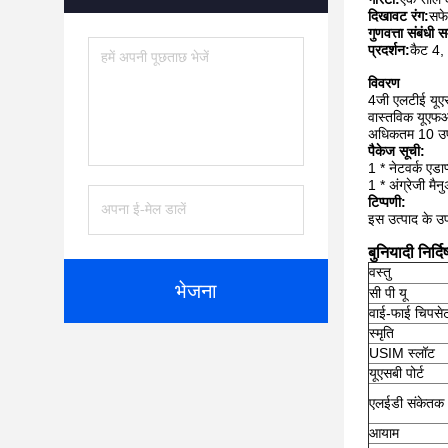
दिखावट रंग:
सफ
गुणवत्ता संबंधी स
प्रदर्शन:
कैट 4,
विवरण
4जी एलटीई यूएस
वास्तविक यूएफआई
अधिकतम 10 उपयो
पैकेज सूची:
1 * नेटवर्क एडाप
1 * अंग्रेजी मैन
टिप्पणी:
इस उत्पाद के उप
बुनियादी निर्द
वस्तु
भेजना
सी पी यू
वाई-फाई चिपसे
स्मृति
USIM स्लॉट
यूएसबी पोर्ट
एलईडी संकेतक
आयाम